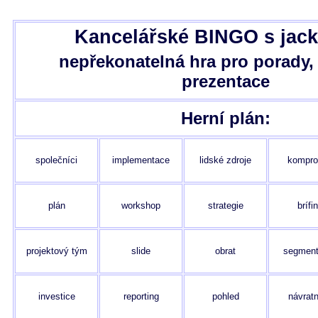
Kancelářské BINGO s jac
nepřekonatelná hra pro porady, 
prezentace
Herní plán:
společníci
implementace
lidské zdroje
kompro
plán
workshop
strategie
brífi
projektový tým
slide
obrat
segment
investice
reporting
pohled
návrat