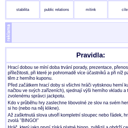
stabilita
public relations
mítink
cíle
Pravidla:
Hrací dobou se míní doba trvání porady, prezentace, přenos
příležitosti, při které je pohromadě více účastníků a při níž
těm z herního kuponu.
Před začátkem hrací doby si všichni hráči vytisknou herní k
načtou ve svých zařízeních), sjednají výši herního vkladu a 
zvolenému správci jackpotu.
Kdo v průběhu hry zaslechne libovolné ze slov na svém he
si ho (nebo na něj klikne).
Až zaškrtnutá slova utvoří kompletní sloupec nebo řádek, hr
zvolá "BINGO!"
Hráč, který jako první získá platné bingo, zvítězil a obdrží c